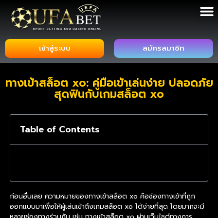
เข้าสู่ระบบ
สมัครสมาชิก
ทางเข้าสล็อต xo: คู่มือเข้าเล่นง่าย ปลอดภัย
สุดฟินกับเกมสล็อต xo
Table of Contents
ก่อนอื่นเลย ความหมายของทางเข้าสล็อต xo คือช่องทางเข้าที่ถูก
ออกแบบมาเพื่อให้ผู้เล่นเข้าถึงเกมสล็อต xo ได้ง่ายที่สุด โดยมากจะมี
หลายช่องทางร่วมกัน เช่น ทางเข้าสล็อต xo ผ่านเว็บไซต์ทางการ,