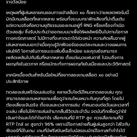
รางวัลน้อย
เหตุผลที่ผู้เล่นหลายคนชอบทางเข้าสล็อต xo ก็เพราะว่าแพลตฟอร์มนี้
มักมีเกมสล็อตที่หลากหลาย พร้อมทั้งระบบกราฟิกเสียงที่น่าตื่นเต้น
แต่ความจริงคือความยุติธรรมของเกมอยู่ที่ RNG หรือเครื่องกำเนิด
ตัวเลขสุ่ม ซึ่งรับประกันว่าออกแบบมาเพื่อให้ผลลัพธ์เป็นไปตามโอกาส
ทางคณิตศาสตร์ ไม่มีทางที่จะคาดเดาได้ล่วงหน้า ความคิดเห็นจากผู้
เล่นหลายคนบอกว่าเมื่อคุณรู้จักฟีเจอร์ของแต่ละเกมและวางแผนการ
เล่นให้ดี โอกาสในการชนะจะเพิ่มขึ้นเล็กน้อย และคุณยังสามารถ
เพลิดเพลินไปกับธีมที่หลากหลาย ตั้งแต่แนวแฟนตาซี ไปจนถึงการ
ผจญภัยในอวกาศ หรือแม้กระทั่งการผจญภัยในเมืองและประวัติศาสตร์
เทคนิคเบื้องต้นสำหรับมือใหม่ที่อยากลองเกมสล็อต xo อย่างมี
ประสิทธิภาพ
ทดลองเล่นฟรีก่อนเล่นจริง: หลายเว็บไซต์มีโหมดทดลองเล่น คุณ
สามารถลองเกมหลายเกมเพื่อดูว่าเกมไหนเหมาะกับคุณที่สุด โดยไม่
ต้องเสี่ยงเงินจริง ตั้งงบและเวลาการเล่น: กำหนดงบต่อวันและเวลาที่
จะเล่น เพื่อไม่ให้การเล่นเข้ามากลืนชีวิตประจำวัน จดบันทึกเพื่อดูว่าใช้
เงินเท่าไรและได้กำไรเท่าไร เลือกเกมที่มี RTP สูง: ควรเลือกเกมที่มี
RTP ใกล้ or สูงกว่า 96% เพราะมีโอกาสจ่ายคืนผู้เล่นสูงกว่า ใส่ใจกับ
ฟีเจอร์ที่มีในเกม: เกมที่มีฟรีสปินหรือโบนัสรอบมักมีโอกาสทำกำไรได้