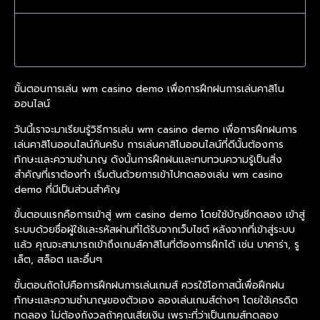
ขั้นตอนการเล่น wm casino demo เพื่อการฝึกฝนการเล่นคาสิโน
ออนไลน์
วันนี้เราจะมาเรียนรู้วิธีการเล่น wm casino demo เพื่อการฝึกฝนการ
เล่นคาสิโนออนไลน์กันครับ การเล่นคาสิโนออนไลน์ที่ดีนั้นต้องการ
ทักษะและความชำนาญ ดังนั้นการฝึกฝนและทบทวนความรู้เป็นสิ่ง
สำคัญที่เราต้องทำ เริ่มต้นด้วยการเข้าไปทดลองเล่น wm casino
demo ที่มีเป็นส่วนสำคัญ
ขั้นตอนแรกคือการเข้าสู่ wm casino demo โดยใช้บัญชีทดลอง เข้าสู่
ระบบด้วยชื่อผู้ใช้และรหัสผ่านที่ได้รับจากเว็บไซต์ หลังจากที่เข้าสู่ระบบ
แล้ว คุณจะสามารถเข้าถึงเกมส์คาสิโนที่ต้องการฝึกได้ เช่น บาคาร่า, รู
เล็ต, สล็อต และอื่นๆ
ขั้นตอนถัดไปคือการฝึกฝนการเล่นเกมส์ ควรใช้โอกาสนี้เพื่อฝึกฝน
ทักษะและความชำนาญของตัวเอง ลองเล่นเกมส์ต่างๆ โดยใช้เครดิต
ทดลอง ไม่ต้องกังวลถ้าคุณเสียเงิน เพราะที่ว่าเป็นเกมส์ทดลอง