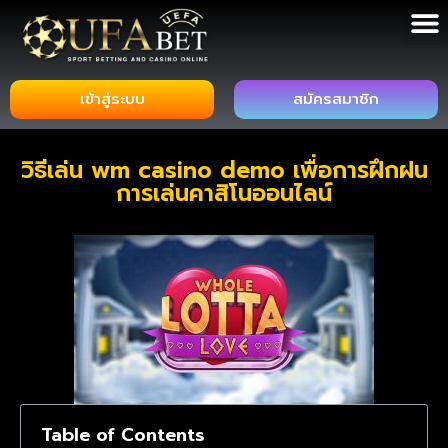
เข้าสู่ระบบ
สมัครสมาชิก
วิธีเล่น wm casino demo เพื่อการฝึกฝน
การเล่นคาสิโนออนไลน์
Table of Contents