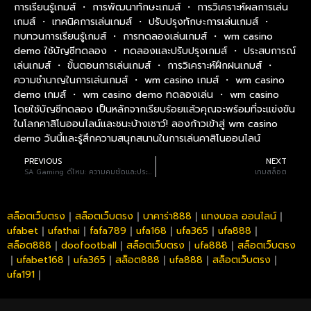
การเรียนรู้เกมส์ ・ การพัฒนาทักษะเกมส์ ・ การวิเคราะห์ผลการเล่น
เกมส์ ・ เทคนิคการเล่นเกมส์ ・ ปรับปรุงทักษะการเล่นเกมส์ ・
ทบทวนการเรียนรู้เกมส์ ・ การทดลองเล่นเกมส์ ・ wm casino
demo ใช้บัญชีทดลอง ・ ทดลองและปรับปรุงเกมส์ ・ ประสบการณ์
เล่นเกมส์ ・ ขั้นตอนการเล่นเกมส์ ・ การวิเคราะห์ฝึกฝนเกมส์ ・
ความชำนาญในการเล่นเกมส์ ・ wm casino เกมส์ ・ wm casino
demo เกมส์ ・ wm casino demo ทดลองเล่น ・ wm casino
โดยใช้บัญชีทดลอง เป็นหลักจากเรียบร้อยแล้วคุณจะพร้อมที่จะแข่งขัน
ในโลกคาสิโนออนไลน์และชนะบ้างเชาว์! ลองก้าวเข้าสู่ wm casino
demo วันนี้และรู้สึกความสนุกสนานในการเล่นคาสิโนออนไลน์
PREVIOUS
NEXT
SA Gaming ดีไหม: ความคมชัดและประสิทธิภาพในการเดิมพันต่างๆ
เกมสล็อต
สล็อตเว็บตรง
｜
สล็อตเว็บตรง
｜
บาคาร่า888
｜
แทงบอล ออนไลน์
｜
ufabet
｜
ufathai
｜
fafa789
｜
ufa168
｜
ufa365
｜
ufa888
｜
สล็อต888
｜
doofootball
｜
สล็อตเว็บตรง
｜
ufa888
｜
สล็อตเว็บตรง
｜
ufabet168
｜
ufa365
｜
สล็อต888
｜
ufa888
｜
สล็อตเว็บตรง
｜
ufa191
｜