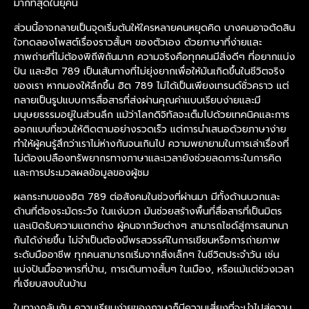
มากที่สุดในยุคนี้
ส่วนนี้อาจกลายเป็นจุดเริ่มต้นให้ใครหลายคนหยุดคิด บางคนอาจตัดสิน
ใจทดลองโพสต์เรื่องราวสั้นๆ ของตัวเอง ด้วยภาษาที่ง่ายและ
ภาพถ่ายที่ไม่ต้องพิถีพิถันมาก ความจริงคือทุกคนมีสิ่งดีๆ ที่อยากแบ่ง
ปัน และฮิต 789 เป็นเส้นทางที่ไม่ยุ่งยากเพื่อให้มันเกิดขึ้นในชีวิตจริง
ของเรา หากมองให้ลึกขึ้น ฮิต 789 ไม่ได้เป็นเพียงเทรนด์ชั่วคราว แต่
กลายเป็นรูปแบบการสื่อสารที่ส่งผ่านคุณค่าแบบเรียบง่ายและมี
มนุษยธรรมอยู่ในส่วนลึก แม้ว่าโลกดิจิทัลจะเต็มไปด้วยเทคนิคและการ
ออกแบบที่ชวนให้ติดตามอย่างรวดเร็ว แต่การนำเสนอด้วยภาษาง่าย
ทำให้ผู้คนรู้สึกว่าเราไม่ห่างกันจนเกินไป ความพยายามในการเล่าเรื่องที่
ไม่ต้องเปลืองทรัพยากรทางภาษาและเวลายังช่วยลดภาระในการคิด
และการประมวลผลข้อมูลของผู้ชม
ผลกระทบของฮิต 789 ต่อสังคมในช่วงที่ผ่านมา มีทั้งด้านบวกและ
ด้านที่ต้องระมัดระวัง ในแง่บวก มันช่วยสร้างพื้นที่สื่อสารที่เป็นมิตร
และเปิดรับความแตกต่าง ผู้คนจากวัยต่างๆ สามารถไซด์สู่การสนทนา
กันได้ง่ายขึ้น ไม่จำเป็นต้องมีพรสวรรค์ในการเขียนหรือการถ่ายภาพ
ระดับมืออาชีพ ทุกคนสามารถเริ่มจากสิ่งเล็กๆ ในชีวิตประจำวัน เช่น
แบ่งปันมื้ออาหารที่บ้าน, การเดินทางสั้นๆ ในเมือง, หรือแม้แต่ช่วงเวลา
ที่เงียบสงบในบ้าน
ในทางกลับกัน ความเรียบง่ายของภาษาก็มีความเสี่ยงที่จะนำไปสู่ความ