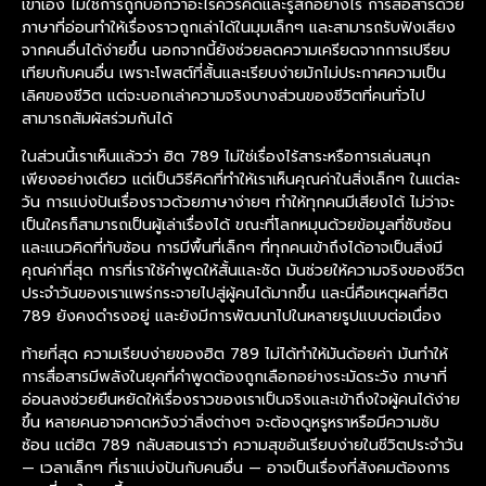
เขาเอง ไม่ใช่การถูกบอกว่าอะไรควรคิดและรู้สึกอย่างไร การสื่อสารด้วย
ภาษาที่อ่อนทำให้เรื่องราวถูกเล่าได้ในมุมเล็กๆ และสามารถรับฟังเสียง
จากคนอื่นได้ง่ายขึ้น นอกจากนี้ยังช่วยลดความเครียดจากการเปรียบ
เทียบกับคนอื่น เพราะโพสต์ที่สั้นและเรียบง่ายมักไม่ประกาศความเป็น
เลิศของชีวิต แต่จะบอกเล่าความจริงบางส่วนของชีวิตที่คนทั่วไป
สามารถสัมผัสร่วมกันได้
ในส่วนนี้เราเห็นแล้วว่า ฮิต 789 ไม่ใช่เรื่องไร้สาระหรือการเล่นสนุก
เพียงอย่างเดียว แต่เป็นวิธีคิดที่ทำให้เราเห็นคุณค่าในสิ่งเล็กๆ ในแต่ละ
วัน การแบ่งปันเรื่องราวด้วยภาษาง่ายๆ ทำให้ทุกคนมีเสียงได้ ไม่ว่าจะ
เป็นใครก็สามารถเป็นผู้เล่าเรื่องได้ ขณะที่โลกหมุนด้วยข้อมูลที่ซับซ้อน
และแนวคิดที่ทับซ้อน การมีพื้นที่เล็กๆ ที่ทุกคนเข้าถึงได้อาจเป็นสิ่งมี
คุณค่าที่สุด การที่เราใช้คำพูดให้สั้นและชัด มันช่วยให้ความจริงของชีวิต
ประจำวันของเราแพร่กระจายไปสู่ผู้คนได้มากขึ้น และนี่คือเหตุผลที่ฮิต
789 ยังคงดำรงอยู่ และยังมีการพัฒนาไปในหลายรูปแบบต่อเนื่อง
ท้ายที่สุด ความเรียบง่ายของฮิต 789 ไม่ได้ทำให้มันด้อยค่า มันทำให้
การสื่อสารมีพลังในยุคที่คำพูดต้องถูกเลือกอย่างระมัดระวัง ภาษาที่
อ่อนลงช่วยยืนหยัดให้เรื่องราวของเราเป็นจริงและเข้าถึงใจผู้คนได้ง่าย
ขึ้น หลายคนอาจคาดหวังว่าสิ่งต่างๆ จะต้องดูหรูหราหรือมีความซับ
ซ้อน แต่ฮิต 789 กลับสอนเราว่า ความสุขอันเรียบง่ายในชีวิตประจำวัน
— เวลาเล็กๆ ที่เราแบ่งปันกับคนอื่น — อาจเป็นเรื่องที่สังคมต้องการ