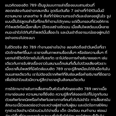
แนวคิดของฮิต 789 เป็นรูปแบบการเล่าเรื่องแบบสามส่วนที่
สอดคล้องกันอย่างกลมกลืน จุดเริ่มต้นคือ 7 อย่างที่ทำให้วันนั้นมี
ความหมาย บทลงท้าย 9 สิ่งที่ทำให้ความทรงจำดีและยังคงอยู่ในใจ รูป
แบบนี้ไม่ใช่สูตรสำเร็จที่ใครก็ทำตามได้ทุกคน แต่เป็นกรอบที่ช่วยให้การ
ทำโพสต์หรือเนื้อหาสั้นๆ มีโครงสร้างชัดเจน เมื่อเห็นโพสต์แบบนี้หลาย
คนจะเข้าใจได้ทันทีว่โพสต์นั้นสื่ออะไร และมันเข้าถึงอารมณ์ของผู้คนได้
อย่างตรงไปตรงมา
ในชีวิตจริง ฮิต 789 ทำงานอย่างไรบ้าง ลองคิดถึงเช้าวันหนึ่งที่เรา
เปิดโทรศัพท์ขึ้นมา เราอาจเห็นภาพสามช็อตสั้นๆ หรือข้อความสั้นๆ ที่
บอกเล่าชีวิตได้ภายในไม่กี่บรรทัด เราไม่ต้องการคำอธิบายเยอะๆ เช่น
เดียวกับการรับฟังเรื่องราวในสนามเด็กเล่นที่เต็มไปด้วยเสียงหัวเราะ
เมื่อเราเห็นโพสต์ที่มีสไตล์แบบฮิต 789 เราจะรู้สึกเหมือนได้จับมือกันใน
ถนนสายเดียวกัน เราไม่ต้องมีรากศัพท์ที่ซับซ้อนหรือคำอธิบายที่ยืดยาว
เพื่อให้เข้าใจแล้วมีความรู้สึกว่าเราอยู่ในสังคมเดียวกัน
การใช้ภาษาง่ายในการสื่อสารเป็นหัวใจสำคัญของฮิต 789 เพราะเมื่อ
ภาษาอ่อนลง ความหมายก็ยิ่งชัด ความรู้สึกที่ส่งออกไปก็ไม่ถูกทับถม
ด้วยศัพท์เทคนิคหรือคำศัพท์เฉพาะทางที่คนทั่วไปไม่เข้าใจ การสื่อสารใน
ลักษณะนี้ช่วยลดช่องว่างระหว่างผู้สร้างกับผู้ชม และเปิดโอกาสให้คน
ทุกช่วงวัยเข้ามามีส่วนร่วมได้ง่ายขึ้น เด็ก นักเรียน คนทำงาน พ่อแม่