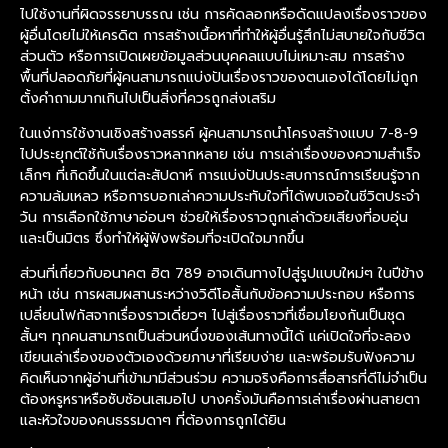
ไปใช้งานที่ผิดจรรยาบรรณ เช่น การคัดลอกหรือดัดแปลงเรื่องราวของ
ผู้อื่นโดยไม่ให้เครดิต การสร้างเนื้อหาที่ทำให้ผู้อื่นรู้สึกไม่สบายใจกับชีวิต
ส่วนตัว หรือการเปิดเผยข้อมูลส่วนบุคคลแบบไม่เหมาะสม การสร้าง
พื้นที่ปลอดภัยที่ผู้คนสามารถแบ่งปันเรื่องราวของตนเองได้โดยไม่ถูก
ตั้งคำถามมากเกินไปเป็นสิ่งที่ควรถูกส่งเสริม
ในแง่การใช้งานเชิงสร้างสรรค์ ผู้คนสามารถนำโครงสร้างแบบ 7-8-9
ไปประยุกต์ใช้กับเรื่องราวหลากหลาย เช่น การเล่าเรื่องของความสำเร็จ
เล็กๆ ที่เกิดขึ้นในแต่ละสัปดาห์ การแบ่งปันประสบการณ์การเรียนรู้จาก
ความล้มเหลว หรือการบอกเล่าความประทับใจที่ได้พบเจอในชีวิตประจำ
วัน การเลือกใช้ภาษาอ่อนๆ ช่วยให้เรื่องราวถูกเล่าด้วยเสียงที่อบอุ่น
และเป็นมิตร ซึ่งทำให้ผู้ฟังพร้อมที่จะเปิดใจมากขึ้น
ส่วนที่เกี่ยวกับอนาคต ฮิต 789 อาจเดินทางไปสู่รูปแบบใหม่ๆ ในปีข้าง
หน้า เช่น การผสมผสานระหว่างวิดีโอสั้นกับข้อความประกอบ หรือการ
เปลี่ยนโฟกัสจากเรื่องราวเดี่ยวๆ ไปสู่เรื่องราวที่เชื่อมโยงกันเป็นชุด
สั้นๆ ทุกคนสามารถเป็นส่วนหนึ่งของเส้นทางนี้ได้ แค่เปิดใจที่จะลอง
เขียนเล่าเรื่องของตัวเองด้วยภาษาที่เรียบง่าย และพร้อมรับฟังความ
คิดเห็นจากผู้อ่านที่เข้ามามีส่วนร่วม ความจริงคือการสื่อสารที่ดีไม่จำเป็น
ต้องหรูหราหรือซับซ้อนเสมอไป บางครั้งมันคือการเล่าเรื่องผ่านสายตา
และหัวใจของคนธรรมดาๆ ที่ต้องการถูกได้ยิน