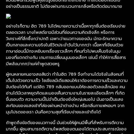
ล้วนมีพื้นที่ร่วมพูดคุยในรูปแบบที่เข้าถึงได้ง่าย การโต้ตอบก็เป็นไป
อย่างเป็นธรรมชาติ ไม่ต้องผ่านกระบวนการกลึงหรือตัดต่อมากมาย
อย่างไรก็ตาม ฮิต 789 ไม่ได้หมายความว่าเนื้อหาทุกชิ้นต้องเรียบง่าย
ตลอดเวลา บางโพสต์อาจมีส่วนที่ซ่อนความคิดเชิงลึก หรือการ
วิเคราะห์ที่ลึกซึ้งกว่าปกติ เฉพาะว่าแนวทางของมัน มักจะรักษาความ
เป็นกลางและความจริงในชีวิตประจำวันไว้มากกว่า เนื้อหาที่เขียนด้วย
ภาษาอ่อนนี้มักจะหยิบยกเรื่องราวเล็กๆ ที่คนทั่วไปพบเห็นจริงในมุม
มองที่แตกต่างกัน เกมการเปลี่ยนมุมมองเล็กๆ เช่นนี้ ทำให้การสื่อสาร
มีพลังมากกว่าแค่คำพูดสวยหรู
ผู้คนหลายคนอาจสงสัยว่า ทำไมฮิต 789 จึงทำงานได้จริงในสังคมที่
เต็มไปด้วยความเร็ว โซเชียลมีเดียสอนให้เราต้องการความเร็วและความ
จับต้องได้ทันที แต่ฮิต 789 กลับออกแบบให้ชะลอตัวลงเล็กน้อย คน
อ่านได้มีเวลาหยุดคิดและมองเห็นความงามในรายละเอียดเล็กๆ ที่เกิด
ขึ้นรอบตัว ความงามนี้ไม่จำเป็นต้องยิ่งใหญ่เสมอไป มันอาจเป็นแสง
สะท้อนของแสงเช้าที่ส่องผ่านหน้าต่างบ้าน หรือกลิ่นกาแฟหอมๆ จาก
มุมโปรดของเรา มันคือความสุขที่เรียบง่ายและเข้าถึงได้
ถ้าพูดถึงข้อดีของแนวทางนี้ มันช่วยให้ผู้คนมีพื้นที่สำหรับการตีความ
มากขึ้น ผู้ชมสามารถตีความโพสต์ของตนเองได้ตามประสบการณ์ของ