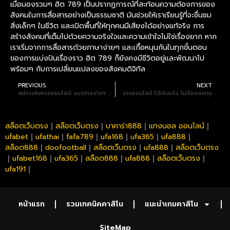
เมื่อมองรวมๆ ฮิต 789 เป็นปรากฏการณ์ที่สะท้อนความต้องการของ
สังคมในการสื่อสารอย่างเป็นธรรมชาติ มันช่วยให้เราเรียนรู้ที่จะชื่นชม
สิ่งเล็กๆ ในชีวิต และเปิดพื้นที่ให้ทุกคนมีเสียงได้อย่างแท้จริง การ
สร้างสังคมที่เต็มไปด้วยความจริงใจและความเข้าใจไม่ใช่เรื่องยาก หาก
เราเริ่มจากการสื่อสารด้วยภาษาง่ายๆ และเกื้อหนุนกันในทุกขั้นตอน
ของการแบ่งปันเรื่องราว ฮิต 789 ก็ยังคงมีชีวิตอยู่และพัฒนาไป
พร้อมๆ กับการเปลี่ยนแปลงของสังคมดิจิทัล
PREVIOUS
NEXT
สมัครเล่นหวยออนไลน์: แนวทางง่ายๆ สำหรับคนอยากลองเสี่ยงโชคผ่านอินเทอร์เน็ต
งานออนไลน์ ได้เงินจริง ไม่ต้องลงทุน
สล็อตเว็บตรง
｜
สล็อตเว็บตรง
｜
บาคาร่า888
｜
แทงบอล ออนไลน์
｜
ufabet
｜
ufathai
｜
fafa789
｜
ufa168
｜
ufa365
｜
ufa888
｜
สล็อต888
｜
doofootball
｜
สล็อตเว็บตรง
｜
ufa888
｜
สล็อตเว็บตรง
｜
ufabet168
｜
ufa365
｜
สล็อต888
｜
ufa888
｜
สล็อตเว็บตรง
｜
ufa191
｜
หน้าแรก
รวมเทคนิคคาสิโน
แนะนำเกมคาสิโน
SiteMap