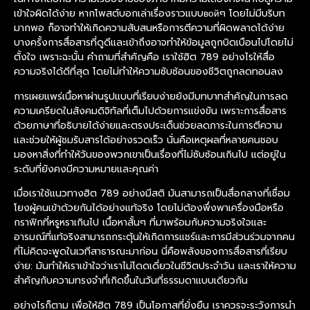
เข้าใจผิดได้ง่าย หากโพสต์บอกเล่าเรื่องราวแบบвойๆ โดยไม่มีบริบท
มากพอ ก็อาจทำให้เกิดความสับสนหรือการตีความที่ผิดพลาดได้ง่าย
บางครั้งการสื่อสารที่ดูดีและเข้าถึงอาจทำให้ข้อมูลถูกบิดเบือนไปโดยไม่
ตั้งใจ เพราะฉะนั้น คำถามที่สำคัญคือ เราใช้ฮิต 789 อย่างไรให้สื่อ
ความจริงได้ดีที่สุด โดยไม่ทำให้ความซับซ้อนของชีวิตถูกลดทอนลง
การเผยแพร่เนื้อหาผ่านรูปแบบที่เรียบง่ายยังมีบทบาทสำคัญในการลด
ความเครียดในสังคมดิจิทัลที่เต็มไปด้วยการแข่งขัน เพราะการสื่อสาร
ด้วยภาษาที่อธิบายได้ง่ายและตรงประเด็นช่วยลดภาระในการตีความ
และช่วยให้ผู้ชมรับสารได้อย่างรวดเร็ว นั่นคือเหตุผลที่หลายคนชอบ
มองหาสิ่งที่ทำให้วันของพวกเขาเป็นเรื่องที่ไม่ซับซ้อนเกินไป แต่อยู่ใน
ระดับที่ยังคงมีความหมายและคุณค่า
เมื่อเราใช้แนวทางฮิต 789 อย่างมีสติ มันสามารถเป็นสื่อกลางที่เชื่อม
โยงผู้คนเข้าด้วยกันได้อย่างแท้จริง โดยไม่ต้องพึ่งพาเครื่องมือหรือ
กราฟิกที่หรูหราเกินไป เนื้อหาสั้นๆ ที่มาพร้อมกับความจริงใจและ
อารมณ์ที่แท้จริงสามารถกระตุ้นให้เกิดการแชร์และการมีส่วนร่วมจากคน
ที่ไม่คิดจะพูดในเวทีสาธารณะมาก่อน นี่คือพลังของการสื่อสารที่เรียบ
ง่าย: มันทำให้เราเข้าใจว่าเราไม่โดดเดี่ยวในชีวิตประจำวัน และเราให้ความ
สำคัญกับความทรงจำที่เกิดขึ้นในวันที่ธรรมดาแบบเดียวกัน
อย่างไรก็ตาม เพื่อให้ฮิต 789 เป็นโอกาสที่ยั่งยืน เราควรจะระวังการนำ