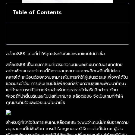
Table of Contents
สล็อต888: เกมที่ทำให้คุณประทับใจและรวยแบบไม่น่าเชื่อ
สล็อต888 เป็นเกมคาสิโนที่ได้รับความนิยมอย่างมากในประเทศไทย
อย่างชัดเจนเลยว่าเกมนี้มีความสนุกสนานและเพลิดเพลินที่ไม่ผ่อน
คลายได้ เหมือนด้วยความสามารถในการทำให้ผู้เล่นรวยและพึ่งพาได้ใน
ชีวิตประจำวัน การเล่นเกมนี้ไม่เพียงแค่สร้างความสุขและพัฒนาทักษะ
แต่ยังสามารถเป็นทางช่วยสำหรับการหารายได้เสริมอีกด้วย ด้วย
ฟีเจอร์ที่น่าตื่นเต้นและโบนัสที่มากมาย สล็อต888 จึงเป็นเกมที่ทำให้
คุณประทับใจและรวยแบบไม่น่าเชื่อ
สำหรับผู้ที่เข้าใจในการเล่นเกมสล็อต888 จะพบว่าเกมนี้มีกลิ่นอายความ
สนุกสนานที่ไม่ซับซ้อน การเข้าใจกฎเกมและวิธีการเล่นก็ไม่ยาก ผู้เล่น