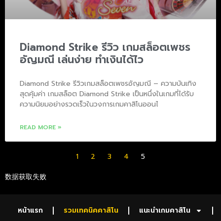
Diamond Strike รีวิว เกมสล็อตเพชร
อัญมณี เล่นง่าย ทำเงินได้ไว
Diamond Strike รีวิวเกมสล็อตเพชรอัญมณี – ความบันเทิง
สุดคุ้มค่า เกมสล็อต Diamond Strike เป็นหนึ่งในเกมที่ได้รับ
ความนิยมอย่างรวดเร็วในวงการเกมคาสิโนออนไ
READ MORE »
1
2
3
4
5
数据获取失败
หน้าแรก
รวมเทคนิคคาสิโน
แนะนำเกมคาสิโน