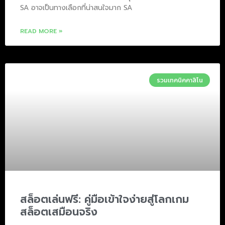
SA อาจเป็นทางเลือกที่น่าสนใจมาก SA
READ MORE »
รวมเทคนิคคาสิโน
สล็อตเล่นฟรี: คู่มือเข้าใจง่ายสู่โลกเกม
สล็อตเสมือนจริง