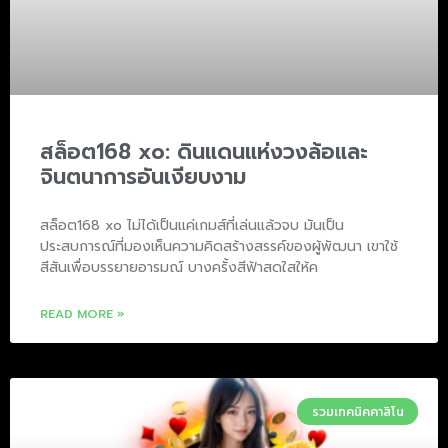
สล็อต168 xo: ดินแดนแห่งวงล้อและ
จินตนาการอันเงียบงาม
สล็อต168 xo ไม่ได้เป็นแค่เกมส์ที่เล่นแล้วจบ มันเป็น
ประสบการณ์ที่มองเห็นความคิดสร้างสรรค์ของผู้พัฒนา เขาใช้
สีสันเพื่อบรรยายอารมณ์ บางครั้งสีฟ้าสดใสให้ค
READ MORE »
รวมเทคนิคคาสิโน