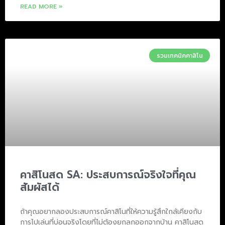
READ MORE »
รวมเทคนิคคาสิโน
คาสิโนสด SA: ประสบการณ์จริงใจที่คุณ
สัมผัสได้
ถ้าคุณอยากลองประสบการณ์คาสิโนที่ให้ความรู้สึกใกล้เคียงกับ
การไปเล่นที่บ่อนจริงโดยที่ไม่ต้องยกลุกออกจากบ้าน คาสิโนสด