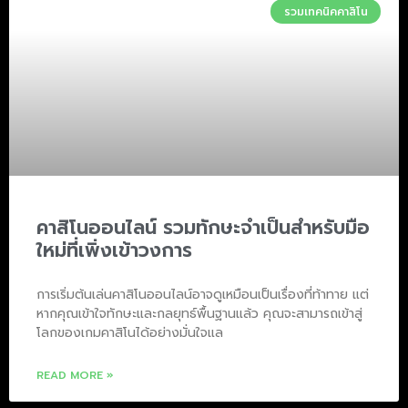
รวมเทคนิคคาสิโน
คาสิโนออนไลน์ รวมทักษะจำเป็นสำหรับมือ
ใหม่ที่เพิ่งเข้าวงการ
การเริ่มต้นเล่นคาสิโนออนไลน์อาจดูเหมือนเป็นเรื่องที่ท้าทาย แต่
หากคุณเข้าใจทักษะและกลยุทธ์พื้นฐานแล้ว คุณจะสามารถเข้าสู่
โลกของเกมคาสิโนได้อย่างมั่นใจแล
READ MORE »