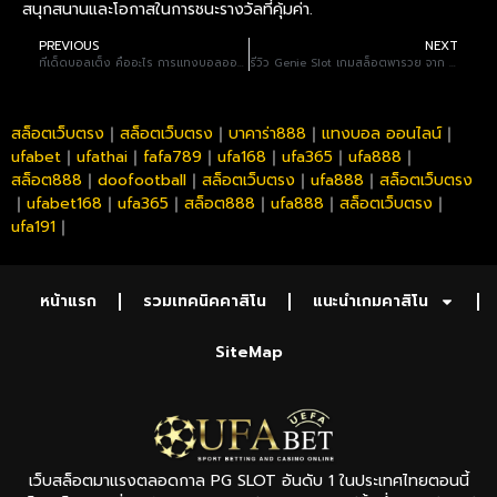
สนุกสนานและโอกาสในการชนะรางวัลที่คุ้มค่า.
PREVIOUS
NEXT
ทีเด็ดบอลเต็ง คืออะไร การแทงบอลออนไลน์ที่คุณควรรู้
รีวิว Genie Slot เกมสล็อตพารวย จาก SLOTXO แตกง่าย เล่นได้ 24 ชม.
สล็อตเว็บตรง
｜
สล็อตเว็บตรง
｜
บาคาร่า888
｜
แทงบอล ออนไลน์
｜
ufabet
｜
ufathai
｜
fafa789
｜
ufa168
｜
ufa365
｜
ufa888
｜
สล็อต888
｜
doofootball
｜
สล็อตเว็บตรง
｜
ufa888
｜
สล็อตเว็บตรง
｜
ufabet168
｜
ufa365
｜
สล็อต888
｜
ufa888
｜
สล็อตเว็บตรง
｜
ufa191
｜
หน้าแรก
รวมเทคนิคคาสิโน
แนะนำเกมคาสิโน
SiteMap
เว็บสล็อตมาแรงตลอดกาล PG SLOT อันดับ 1 ในประเทศไทยตอนนี้