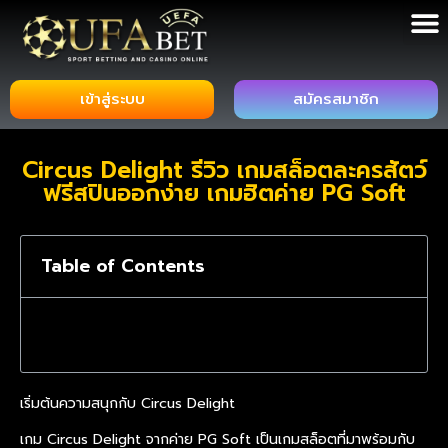
เข้าสู่ระบบ
สมัครสมาชิก
Circus Delight รีวิว เกมสล็อตละครสัตว์
ฟรีสปินออกง่าย เกมฮิตค่าย PG Soft
Table of Contents
เริ่มต้นความสนุกกับ Circus Delight
เกม Circus Delight จากค่าย PG Soft เป็นเกมสล็อตที่มาพร้อมกับ