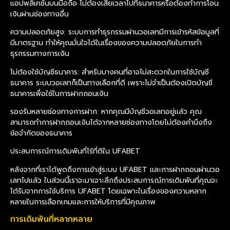
แอปพลิเคชันบนมือถือ ไม่ต้องเสียเวลาไปที่ธนาคารหรือต้องทำการโอน
เงินผ่านช่องทางอื่น
ความปลอดภัยสูง: ระบบการทำธุรกรรมผ่านวอเลทมีการเข้ารหัสข้อมูลที่
มีมาตรฐาน ทำให้คุณมั่นใจได้ในเรื่องของความปลอดภัยในการทำ
ธุรกรรมทางการเงิน
ไม่ต้องใช้บัญชีธนาคาร: สำหรับบางคนที่อาจไม่สะดวกในการใช้บัญชี
ธนาคาร ระบบวอเลทก็เป็นทางเลือกที่ดี เพราะไม่จำเป็นต้องเปิดบัญชี
ธนาคารเพื่อใช้ในการฝากถอนเงิน
รองรับหลายช่องทางการฝาก: หากคุณมีบัญชีวอเลทอยู่แล้ว คุณ
สามารถทำการฝากถอนเงินได้จากหลายช่องทางโดยไม่ต้องคำนึงถึง
ข้อจำกัดของธนาคาร
ประสบการณ์การเดิมพันที่ไร้ที่ติใน UFABET
หลังจากที่เราได้พูดถึงการเข้าสู่ระบบ UFABET และการฝากถอนผ่านวอ
เลทไปแล้ว ในส่วนนี้เราจะมาเจาะลึกถึงประสบการณ์การเดิมพันที่คุณจะ
ได้รับจากการใช้บริการ UFABET โดยเฉพาะในเรื่องของความหลาก
หลายในการเลือกเกมและการให้บริการที่มีคุณภาพ
การเดิมพันที่หลากหลาย