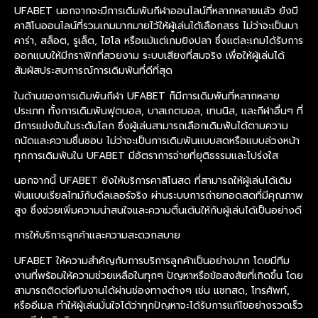
UFABET นอกจากจะมีการเดิมพันกีฬาออนไลน์ที่หลากหลายแล้ว ยังมี
คาสิโนออนไลน์ที่รวมเกมมากมายไว้ให้ผู้เล่นได้เลือกสรร ไม่ว่าจะเป็นบา
คาร่า, สล็อต, รูเล็ต, ไฮโล หรือแม้แต่เกมยิงปลา ซึ่งแต่ละเกมได้รับการ
ออกแบบให้มีกราฟิกที่สวยงาม ระบบเสียงที่สมจริง เพื่อให้ผู้เล่นได้
สัมผัสประสบการณ์การเดิมพันที่ดีที่สุด
ในด้านของการเดิมพันกีฬา UFABET ก็มีการเดิมพันที่หลากหลาย
ประเภท ทั้งการเดิมพันฟุตบอล, บาสเกตบอล, เทนนิส, และกีฬาอื่นๆ ที่
มีการแข่งขันในระดับโลก ซึ่งผู้เล่นสามารถเลือกเดิมพันได้ตามความ
ถนัดและความชื่นชอบ ไม่ว่าจะเป็นการเดิมพันแบบสดหรือแบบล่วงหน้า
ทุกการเดิมพันใน UFABET มีอัตราการจ่ายที่ยุติธรรมและโปร่งใส
นอกจากนี้ UFABET ยังให้บริการคาสิโนสด ที่สามารถให้ผู้เล่นได้เดิม
พันแบบเรียลไทม์กับดีลเลอร์จริง ผ่านระบบการถ่ายทอดสดที่มีคุณภาพ
สูง ซึ่งช่วยเพิ่มความน่าสนใจและความตื่นเต้นให้กับผู้เล่นได้เป็นอย่างดี
การให้บริการลูกค้าและความสะดวกสบาย
UFABET ให้ความสำคัญกับการบริการลูกค้าเป็นอย่างมาก โดยมีทีม
งานที่พร้อมให้ความช่วยเหลือในทุกๆ ปัญหาหรือข้อสงสัยที่เกิดขึ้น โดย
สามารถติดต่อทีมงานได้ผ่านช่องทางต่างๆ เช่น แชทสด, โทรศัพท์,
หรืออีเมล ทำให้ผู้เล่นมั่นใจได้ว่าทุกปัญหาจะได้รับการแก้ไขอย่างรวดเร็ว