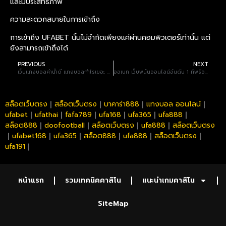
และมีประสิทธิภาพ
ความสะดวกสบายในการเข้าถึง
การเข้าถึง UFABET นั้นไม่จำกัดเพียงแค่ผ่านคอมพิวเตอร์เท่านั้น แต่
ยังสามารถเข้าถึงได้
PREVIOUS
NEXT
เว็บแทงบอลค่าน้ำดี แทงบอลกำไรเยอะ กำไรน้อย อยู่ที่ ราคาบอล
ออเบท เว็บพนันออนไลน์อันดับ 1 ที่พร้อมมอบประสบการณ์การเดิมพันที่เหนือระดับ
สล็อตเว็บตรง
｜
สล็อตเว็บตรง
｜
บาคาร่า888
｜
แทงบอล ออนไลน์
｜
ufabet
｜
ufathai
｜
fafa789
｜
ufa168
｜
ufa365
｜
ufa888
｜
สล็อต888
｜
doofootball
｜
สล็อตเว็บตรง
｜
ufa888
｜
สล็อตเว็บตรง
｜
ufabet168
｜
ufa365
｜
สล็อต888
｜
ufa888
｜
สล็อตเว็บตรง
｜
ufa191
｜
หน้าแรก
รวมเทคนิคคาสิโน
แนะนำเกมคาสิโน
SiteMap